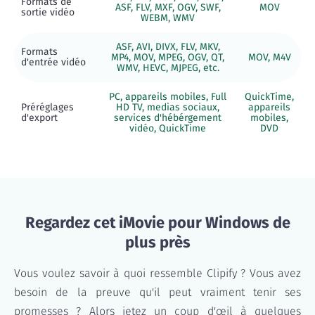
Formats de
ASF, FLV, MXF, OGV, SWF,
MOV
sortie vidéo
WEBM, WMV
ASF, AVI, DIVX, FLV, MKV,
Formats
MP4, MOV, MPEG, OGV, QT,
MOV, M4V
d'entrée vidéo
WMV, HEVC, MJPEG, etc.
PC, appareils mobiles, Full
QuickTime,
Préréglages
HD TV, medias sociaux,
appareils
d'export
services d'hébérgement
mobiles,
vidéo, QuickTime
DVD
Regardez cet iMovie pour Windows de
plus près
Vous voulez savoir à quoi ressemble Clipify ? Vous avez
besoin de la preuve qu'il peut vraiment tenir ses
promesses ? Alors jetez un coup d'œil à quelques